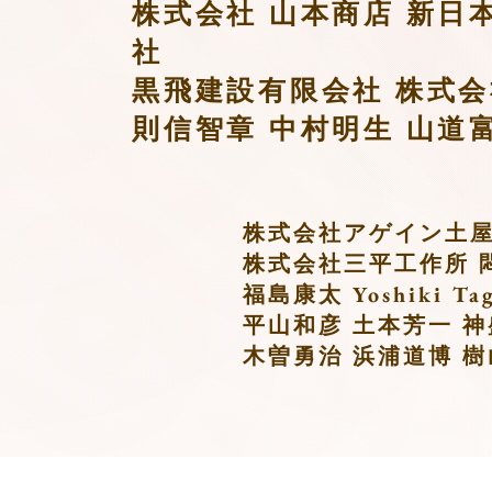
株式会社 山本商店
新日
社
黒飛建設有限会社
株式会
則信智章
中村明生 山道
株式会社アゲイン土
株式会社三平工作所 
福島康太 Yoshiki Tag
平山和彦 土本芳一
神
木曽勇治 浜浦道博 