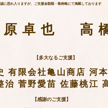
※誠に恐れ入りますが、ご支援金額順・敬称略にて掲載しております
石原卓也
高
【多大なるご支援】
史 有限会社亀山商店 河
整治 菅野愛苗 佐藤桃江 
【感謝のご支援】