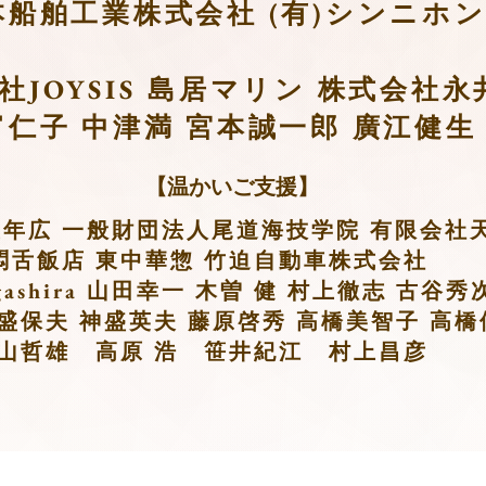
本船舶工業株式会社
(有)シンニホ
社JOYSIS 島居マリン 株式会社
富仁子 中津満
宮本誠一郎 廣江健生
【温かいご支援】
屋年広
一般財団法人尾道海技学院
有限会社
悶舌飯店 東中華惣
竹迫自動車株式会社
ashira
山田幸一 木曽 健 村上徹志
古谷秀
盛保夫 神盛英夫 藤原啓秀
高橋美智子 高橋
樹山哲雄
高原 浩 笹井紀江 村上昌彦