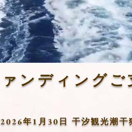
と地域活性化のため、干汐観光潮干狩り
観光事業や直売所運営を行っています。
干汐観光潮干狩りのお知らせは
こちら
ウドファンディングご支援ありがとうございまし
ジェクトは
こちら
ファンディングご
8日～2026年1月30日 干汐観