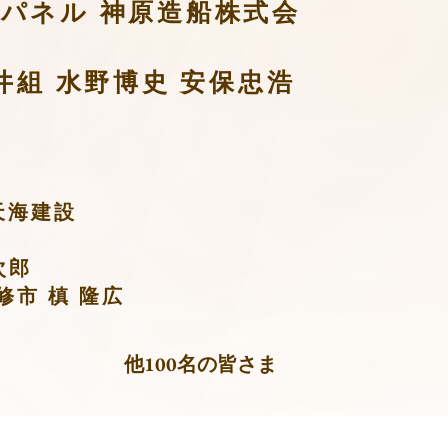
ンパネル
神原造船株式会
永井組
水野博史 安保忠浩
天海建設
次郎
修市 槙 隆広
他100名の皆さま