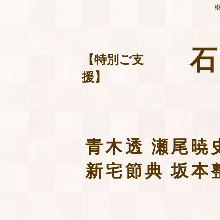
【特別ご支
援】
青木透 瀬尾暁
新宅節典 坂本