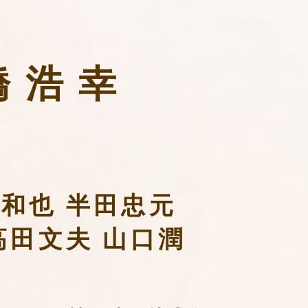
橋浩幸
本和也 半田忠元
高田文夫 山口潤