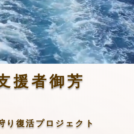
などの
た。
支援者御芳
光潮干狩り復活プロジェクト