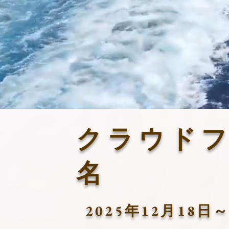
漁業振興
クラ
プロ
クラウド
名
​2025年12月1